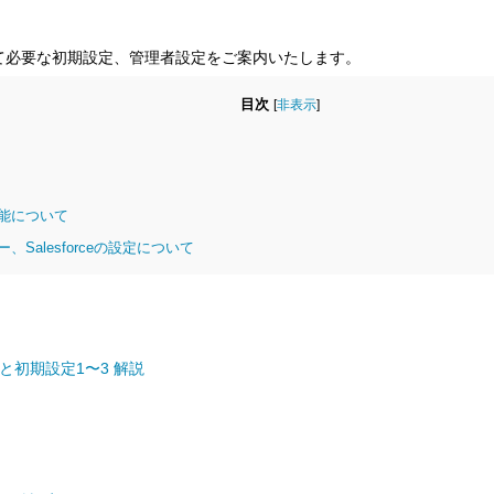
って必要な初期設定、管理者設定をご案内いたします。
目次
[
非表示
]
能について
Salesforceの設定について
備と初期設定1〜3 解説