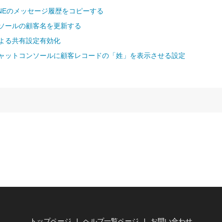
NEのメッセージ履歴をコピーする
ソールの顧客名を更新する
よる共有設定有効化
ャットコンソールに顧客レコードの「姓」を表示させる設定
トップページ
ヘルプ一覧ページ
お問い合わせ