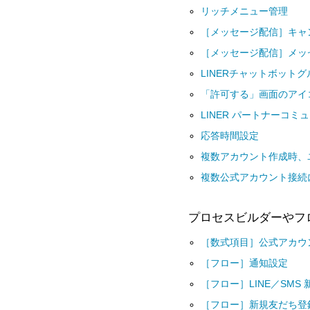
リッチメニュー管理
［メッセージ配信］キャ
［メッセージ配信］メッ
LINERチャットボット
「許可する」画面のアイ
LINER パートナーコミ
応答時間設定
複数アカウント作成時、
複数公式アカウント接続
プロセスビルダーやフロー
［数式項目］公式アカウ
［フロー］通知設定
［フロー］LINE／SM
［フロー］新規友だち登