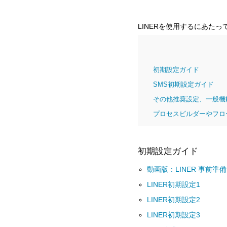
LINERを使用するにあた
初期設定ガイド
SMS初期設定ガイド
その他推奨設定、一般機
プロセスビルダーやフロー、
初期設定ガイド
動画版：LINER 事前準
LINER初期設定1
LINER初期設定2
LINER初期設定3