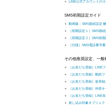
LINE公式アカウントの
SMS初期設定ガイド
動画版：SMS接続設定 
［初期設定１］SMS接続
［初期設定２］SMS初
［仕様］SMS電話番号重複レ
その他推奨設定、一般
［お友だち登録］LINE
［お友だち登録］動的フ
［お友だち登録］仮登録
［お友だち登録］外部キ
［お友だち登録］LINE
差し込み対象オブジェク