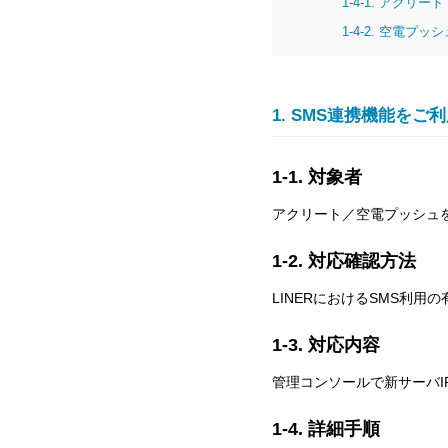
1-4-1. アクリート
1-4-2. 空電プッ
1. SMS連携機能をご
1-1. 対象者
アクリート／空電プッシュをご
1-2.
対応確認方法
LINERにおけるSMS利用
1-3.
対応内容
管理コンソールで新サーバIP「1
1-4.
詳細手順