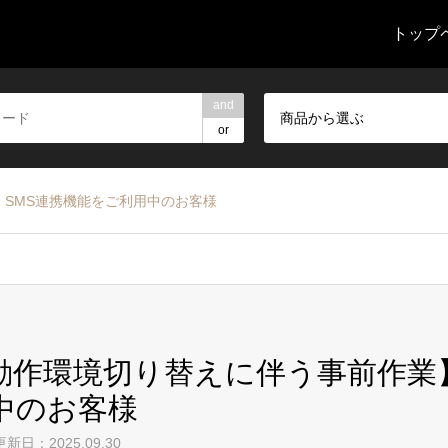
トップ
and
商品から選ぶ
or
】SMS連携機能をご利用中のお客様
R動作環境切り替えに伴う事前作業
中のお客様
終更新日：2025.09.30